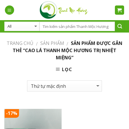
Skip
to
content
TRANG CHỦ
SẢN PHẨM
SẢN PHẨM ĐƯỢC GẮN
/
/
THẺ “CAO LÁ THANH MỘC HƯƠNG TRỊ NHIỆT
MIỆNG”
LỌC
-17%