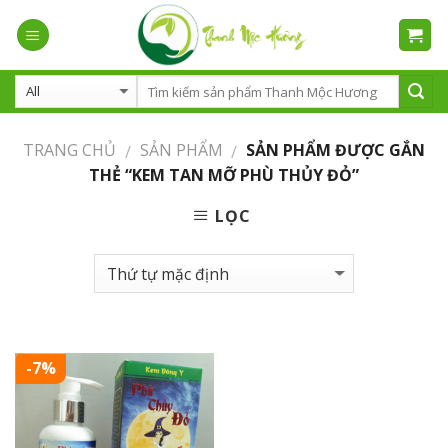
Skip
to
content
TRANG CHỦ
SẢN PHẨM
SẢN PHẨM ĐƯỢC GẮN
/
/
THẺ “KEM TAN MỠ PHÙ THỦY ĐỎ”
LỌC
-7%