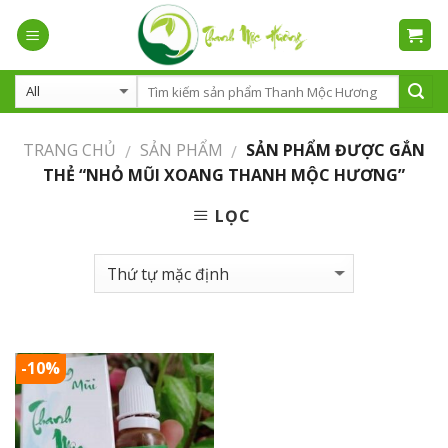
Skip
to
content
TRANG CHỦ
SẢN PHẨM
SẢN PHẨM ĐƯỢC GẮN
/
/
THẺ “NHỎ MŨI XOANG THANH MỘC HƯƠNG”
LỌC
-10%