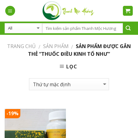
Skip
to
content
TRANG CHỦ
SẢN PHẨM
SẢN PHẨM ĐƯỢC GẮN
/
/
THẺ “THUỐC ĐIỀU KINH TỐ NHƯ”
LỌC
-19%