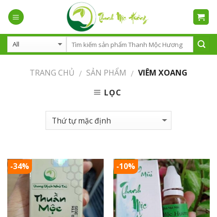
Skip
to
content
TRANG CHỦ
SẢN PHẨM
VIÊM XOANG
/
/
LỌC
-34%
-10%