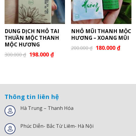
DUNG DỊCH NHỎ TAI
NHỎ MŨI THANH MỘC
THUẦN MỘC THANH
HƯƠNG – XOANG MŨI
MỘC HƯƠNG
180.000
₫
200.000
₫
198.000
₫
300.000
₫
Thông tin liên hệ
Hà Trung – Thanh Hóa
Phúc Diễn- Bắc Từ Liêm- Hà Nội