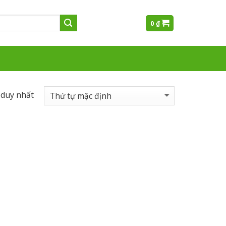
0
₫
 duy nhất