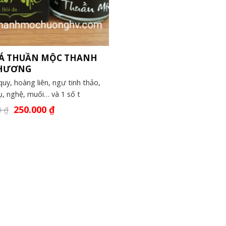
LÁ THUẦN MỘC THANH
HƯƠNG
uy, hoàng liên, ngư tinh thảo,
ụ, nghệ, muối… và 1 số t
250.000
₫
0
₫