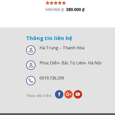
500.000
₫
380.000
₫
Được xếp
hạng
5.00
5
sao
Thông tin liên hệ
Hà Trung – Thanh Hóa
Phúc Diễn- Bắc Từ Liêm- Hà Nội
0919.736.299
Theo dõi trên: