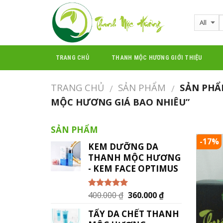
Skip
to
content
TRANG CHỦ
THANH MỘC HƯƠNG GIỚI THIỆU
TRANG CHỦ
SẢN PHẨM
SẢN PHẨ
/
/
MỘC HƯƠNG GIÁ BAO NHIÊU”
SẢN PHẨM
-17%
KEM DƯỠNG DA
THANH MỘC HƯƠNG
- KEM FACE OPTIMUS
400.000
₫
360.000
₫
Được xếp
hạng
5.00
5
sao
TẨY DA CHẾT THANH