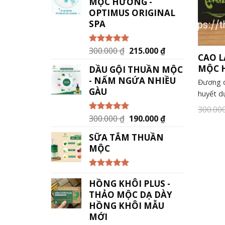
MỘC HƯƠNG -
OPTIMUS ORIGINAL
SPA
300.000
₫
215.000
₫
Được xếp
CAO 
hạng
5.00
5
sao
MỘC 
DẦU GỘI THUẦN MỘC
- NẤM NGỨA NHIỀU
Đương q
GÀU
huyết d
300.00
300.000
₫
190.000
₫
Được xếp
hạng
5.00
5
sao
SỮA TẮM THUẦN
MỘC
Được xếp
HỒNG KHÔI PLUS -
hạng
5.00
5
sao
THẢO MỘC DẠ DÀY
HỒNG KHÔI MẪU
MỚI