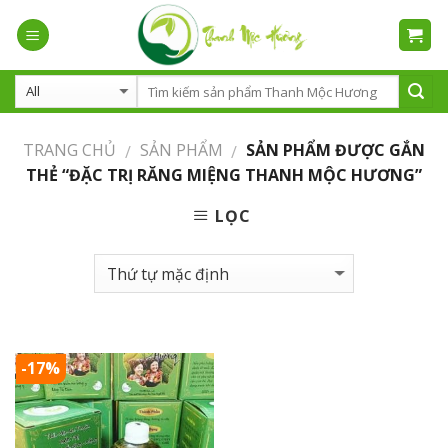
Skip
to
content
TRANG CHỦ
SẢN PHẨM
SẢN PHẨM ĐƯỢC GẮN
/
/
THẺ “ĐẶC TRỊ RĂNG MIỆNG THANH MỘC HƯƠNG”
LỌC
-17%