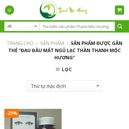
Skip
to
content
TRANG CHỦ
SẢN PHẨM
SẢN PHẨM ĐƯỢC GẮN
/
/
THẺ “ĐAU ĐẦU MẤT NGỦ LẠC THẦN THANH MỘC
HƯƠNG”
LỌC
-25%