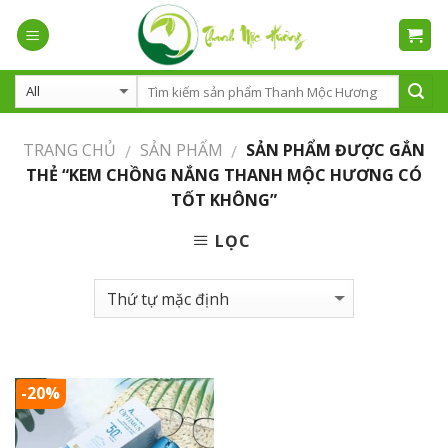
Skip
to
content
TRANG CHỦ
SẢN PHẨM
SẢN PHẨM ĐƯỢC GẮN
/
/
THẺ “KEM CHỒNG NẮNG THANH MỘC HƯƠNG CÓ
TỐT KHÔNG”
LỌC
-20%