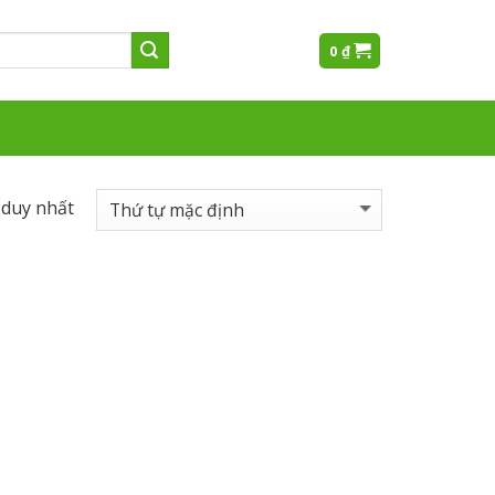
0
₫
 duy nhất