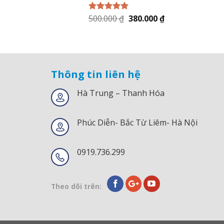
500.000
₫
380.000
₫
Được xếp
hạng
5.00
5
sao
Thông tin liên hệ
Hà Trung – Thanh Hóa
Phúc Diễn- Bắc Từ Liêm- Hà Nội
0919.736.299
Theo dõi trên: