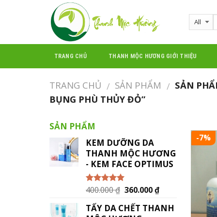
Skip
to
content
TRANG CHỦ
THANH MỘC HƯƠNG GIỚI THIỆU
TRANG CHỦ
SẢN PHẨM
SẢN PHẨ
/
/
BỤNG PHÙ THỦY ĐỎ”
SẢN PHẨM
-7%
KEM DƯỠNG DA
THANH MỘC HƯƠNG
- KEM FACE OPTIMUS
400.000
₫
360.000
₫
Được xếp
hạng
5.00
5
sao
TẨY DA CHẾT THANH