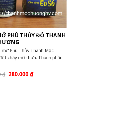
MỠ PHÙ THỦY ĐỎ THANH
HƯƠNG
n mỡ Phù Thủy Thanh Mộc
ốt cháy mỡ thừa. Thành phần
280.000
₫
0
₫