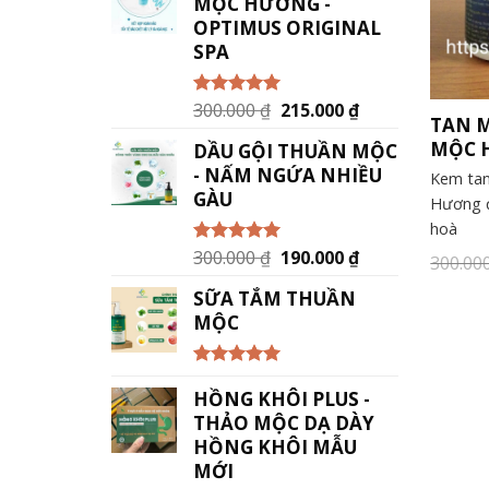
MỘC HƯƠNG -
OPTIMUS ORIGINAL
SPA
300.000
₫
215.000
₫
Được xếp
TAN 
hạng
5.00
5
sao
MỘC 
DẦU GỘI THUẦN MỘC
- NẤM NGỨA NHIỀU
Kem ta
GÀU
Hương đ
hoà
300.000
₫
190.000
₫
Được xếp
300.00
hạng
5.00
5
sao
SỮA TẮM THUẦN
MỘC
Được xếp
HỒNG KHÔI PLUS -
hạng
5.00
5
sao
THẢO MỘC DẠ DÀY
HỒNG KHÔI MẪU
MỚI