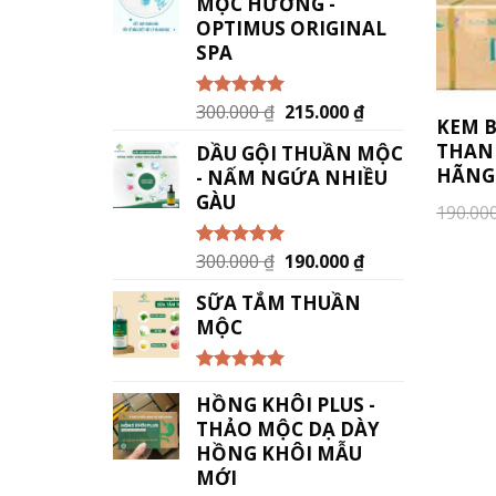
MỘC HƯƠNG -
OPTIMUS ORIGINAL
SPA
300.000
₫
215.000
₫
Được xếp
KEM 
hạng
5.00
5
sao
THAN
DẦU GỘI THUẦN MỘC
HÃNG
- NẤM NGỨA NHIỀU
GÀU
190.00
300.000
₫
190.000
₫
Được xếp
hạng
5.00
5
sao
SỮA TẮM THUẦN
MỘC
Được xếp
HỒNG KHÔI PLUS -
hạng
5.00
5
sao
THẢO MỘC DẠ DÀY
HỒNG KHÔI MẪU
MỚI