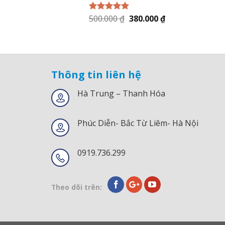
500.000
₫
380.000
₫
Được xếp
hạng
5.00
5
sao
Thông tin liên hệ
Hà Trung – Thanh Hóa
Phúc Diễn- Bắc Từ Liêm- Hà Nội
0919.736.299
Theo dõi trên: