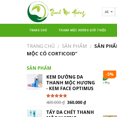
Skip
to
content
TRANG CHỦ
THANH MỘC HƯƠNG GIỚI THIỆU
TRANG CHỦ
SẢN PHẨM
SẢN PHẨ
/
/
MỘC CÓ CORTICOID”
SẢN PHẨM
-5%
KEM DƯỠNG DA
THANH MỘC HƯƠNG
- KEM FACE OPTIMUS
400.000
₫
360.000
₫
Được xếp
hạng
5.00
5
sao
TẨY DA CHẾT THANH