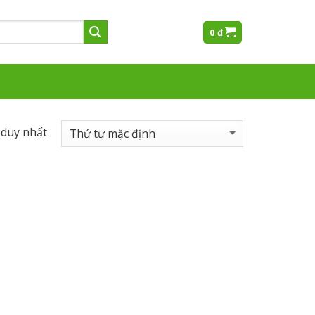
0
₫
 duy nhất