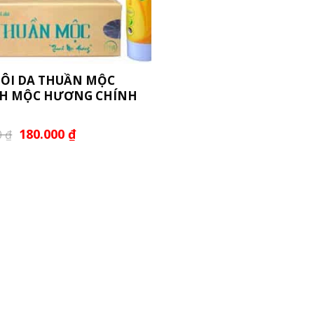
BÔI DA THUẦN MỘC
H MỘC HƯƠNG CHÍNH
180.000
₫
0
₫