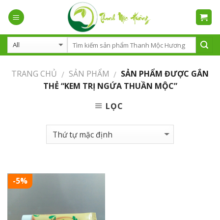
Skip
to
content
TRANG CHỦ
SẢN PHẨM
SẢN PHẨM ĐƯỢC GẮN
/
/
THẺ “KEM TRỊ NGỨA THUẦN MỘC”
LỌC
-5%