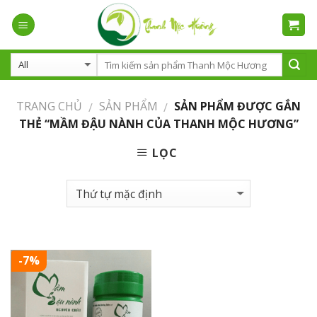
Skip
to
content
TRANG CHỦ
SẢN PHẨM
SẢN PHẨM ĐƯỢC GẮN
/
/
THẺ “MẦM ĐẬU NÀNH CỦA THANH MỘC HƯƠNG”
LỌC
-7%