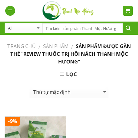
Skip
to
content
TRANG CHỦ
SẢN PHẨM
SẢN PHẨM ĐƯỢC GẮN
/
/
THẺ “REVIEW THUỐC TRỊ HÔI NÁCH THANH MỘC
HƯƠNG”
LỌC
-9%