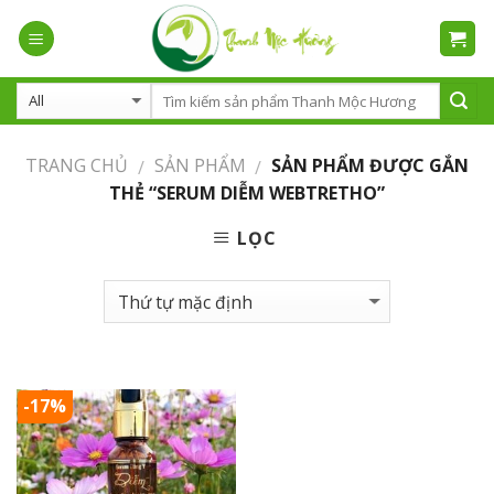
Skip
to
content
TRANG CHỦ
SẢN PHẨM
SẢN PHẨM ĐƯỢC GẮN
/
/
THẺ “SERUM DIỄM WEBTRETHO”
LỌC
-17%