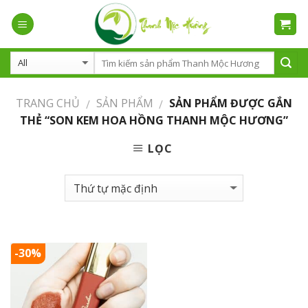
Skip
to
content
TRANG CHỦ
SẢN PHẨM
SẢN PHẨM ĐƯỢC GẮN
/
/
THẺ “SON KEM HOA HỒNG THANH MỘC HƯƠNG”
LỌC
-30%