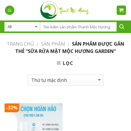
Skip
to
content
TRANG CHỦ
SẢN PHẨM
SẢN PHẨM ĐƯỢC GẮN
/
/
THẺ “SỮA RỬA MẶT MỘC HƯƠNG GARDEN”
LỌC
-32%