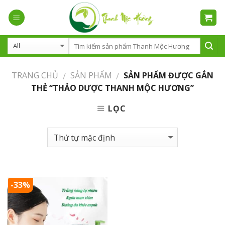
Skip
to
content
TRANG CHỦ
SẢN PHẨM
SẢN PHẨM ĐƯỢC GẮN
/
/
THẺ “THẢO DƯỢC THANH MỘC HƯƠNG”
LỌC
-33%