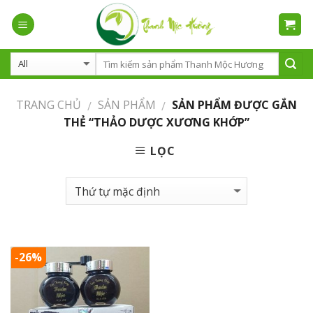
Skip
to
content
TRANG CHỦ
SẢN PHẨM
SẢN PHẨM ĐƯỢC GẮN
/
/
THẺ “THẢO DƯỢC XƯƠNG KHỚP”
LỌC
-26%