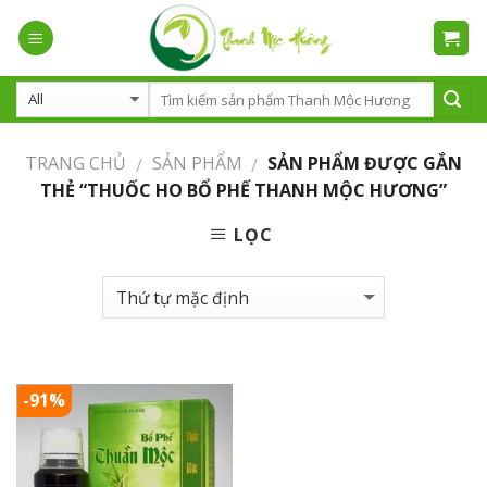
Skip
to
content
TRANG CHỦ
SẢN PHẨM
SẢN PHẨM ĐƯỢC GẮN
/
/
THẺ “THUỐC HO BỔ PHẾ THANH MỘC HƯƠNG”
LỌC
-91%