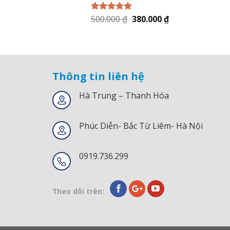
500.000
₫
380.000
₫
Được xếp
hạng
5.00
5
sao
Thông tin liên hệ
Hà Trung – Thanh Hóa
Phúc Diễn- Bắc Từ Liêm- Hà Nội
0919.736.299
Theo dõi trên: