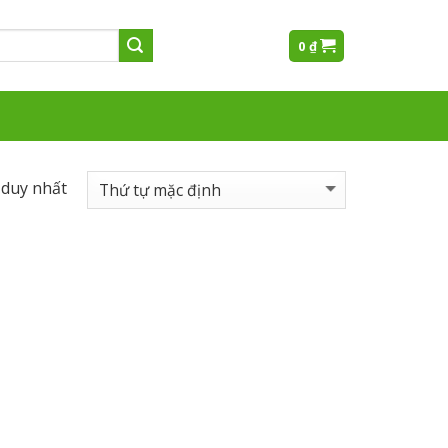
0
₫
 duy nhất