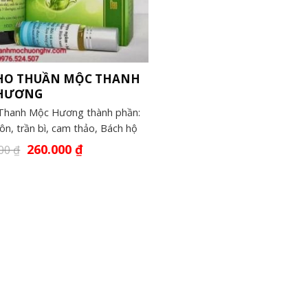
 HO THUẦN MỘC THANH
HƯƠNG
 Thanh Mộc Hương thành phần:
n, trần bì, cam thảo, Bách hộ
260.000
₫
000
₫