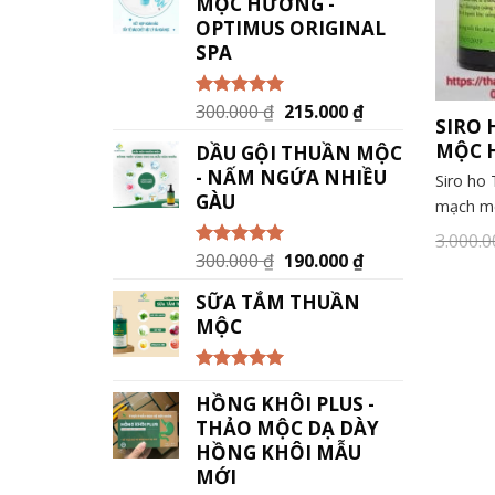
MỘC HƯƠNG -
OPTIMUS ORIGINAL
SPA
300.000
₫
215.000
₫
Được xếp
SIRO
hạng
5.00
5
sao
MỘC 
DẦU GỘI THUẦN MỘC
- NẤM NGỨA NHIỀU
Siro ho
GÀU
mạch mô
3.000.
300.000
₫
190.000
₫
Được xếp
hạng
5.00
5
sao
SỮA TẮM THUẦN
MỘC
Được xếp
HỒNG KHÔI PLUS -
hạng
5.00
5
sao
THẢO MỘC DẠ DÀY
HỒNG KHÔI MẪU
MỚI