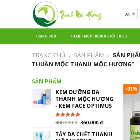
Skip
to
content
TRANG CHỦ
THANH MỘC HƯƠNG GIỚI THIỆU
TRANG CHỦ
SẢN PHẨM
SẢN PHẨ
/
/
THUẦN MỘC THANH MỘC HƯƠNG”
SẢN PHẨM
-91%
KEM DƯỠNG DA
THANH MỘC HƯƠNG
- KEM FACE OPTIMUS
400.000
₫
360.000
₫
Được xếp
hạng
5.00
5
sao
TẨY DA CHẾT THANH