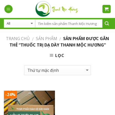
Skip
to
content
TRANG CHỦ
SẢN PHẨM
SẢN PHẨM ĐƯỢC GẮN
/
/
THẺ “THUỐC TRỊ DẠ DÀY THANH MỘC HƯƠNG”
LỌC
-24%