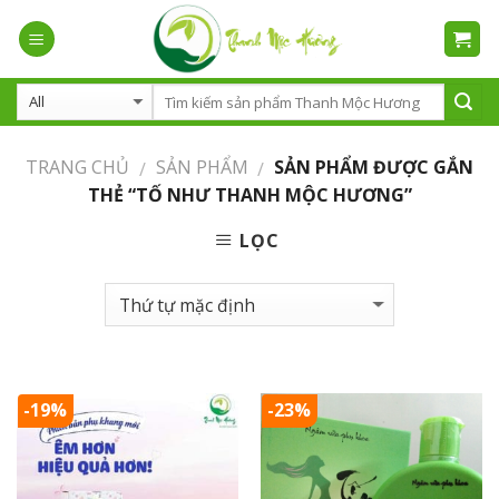
Skip
to
content
TRANG CHỦ
SẢN PHẨM
SẢN PHẨM ĐƯỢC GẮN
/
/
THẺ “TỐ NHƯ THANH MỘC HƯƠNG”
LỌC
-19%
-23%