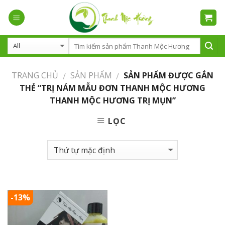
Skip
to
content
TRANG CHỦ
SẢN PHẨM
SẢN PHẨM ĐƯỢC GẮN
/
/
THẺ “TRỊ NÁM MẪU ĐƠN THANH MỘC HƯƠNG
THANH MỘC HƯƠNG TRỊ MỤN”
LỌC
-13%