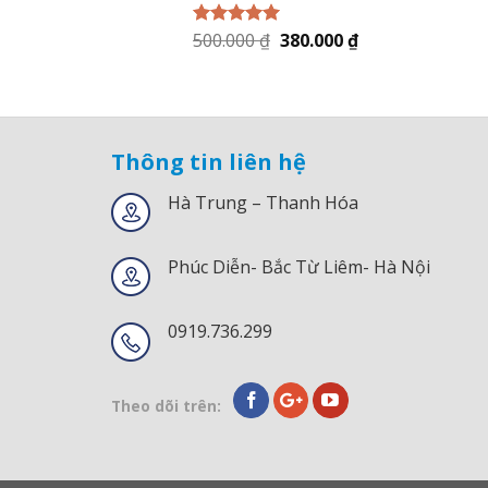
500.000
₫
380.000
₫
Được xếp
hạng
5.00
5
sao
Thông tin liên hệ
Hà Trung – Thanh Hóa
Phúc Diễn- Bắc Từ Liêm- Hà Nội
0919.736.299
Theo dõi trên: