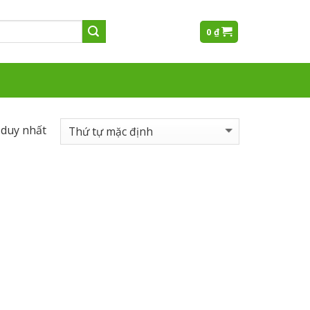
0
₫
 duy nhất