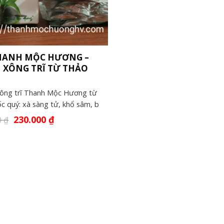
THANH MỘC HƯƠNG –
 XÔNG TRĨ TỪ THẢO
ông trĩ Thanh Mộc Hương từ
ốc quý: xà sàng tử, khổ sâm, b
230.000
₫
0
₫