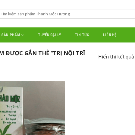
SẢN PHẨM
TUYỂN ĐẠI LÝ
TIN TỨC
LIÊN HỆ
 ĐƯỢC GẮN THẺ “TRỊ NỘI TRĨ
Hiển thị kết quả