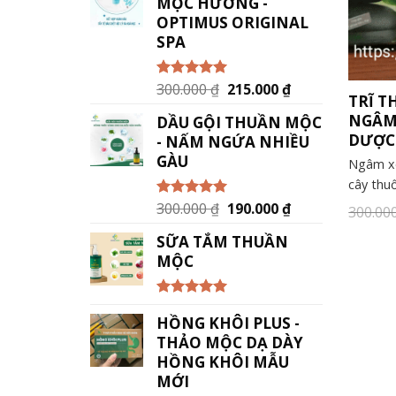
MỘC HƯƠNG -
OPTIMUS ORIGINAL
SPA
300.000
₫
215.000
₫
Được xếp
TRĨ 
hạng
5.00
5
sao
NGÂM
DẦU GỘI THUẦN MỘC
DƯỢC
- NẤM NGỨA NHIỀU
GÀU
Ngâm x
cây thu
300.000
₫
190.000
₫
Được xếp
300.00
hạng
5.00
5
sao
SỮA TẮM THUẦN
MỘC
Được xếp
HỒNG KHÔI PLUS -
hạng
5.00
5
sao
THẢO MỘC DẠ DÀY
HỒNG KHÔI MẪU
MỚI