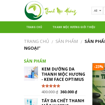
Skip
to
content
TRANG CHỦ
THANH MỘC HƯƠNG GIỚI THIỆU
TRANG CHỦ
SẢN PHẨM
SẢN PHẨM
/
/
NGOẠI”
SẢN PHẨM
-23%
KEM DƯỠNG DA
THANH MỘC HƯƠNG
- KEM FACE OPTIMUS
400.000
₫
360.000
₫
Được xếp
hạng
5.00
5
sao
TẨY DA CHẾT THANH