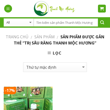
Skip
to
content
TRANG CHỦ
SẢN PHẨM
SẢN PHẨM ĐƯỢC GẮN
/
/
THẺ “TRỊ SÂU RĂNG THANH MỘC HƯƠNG”
LỌC
-17%