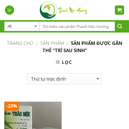
Skip
to
content
TRANG CHỦ
SẢN PHẨM
SẢN PHẨM ĐƯỢC GẮN
/
/
THẺ “TRĨ SAU SINH”
LỌC
-23%