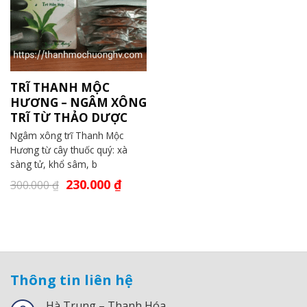
TRĨ THANH MỘC
HƯƠNG – NGÂM XÔNG
TRĨ TỪ THẢO DƯỢC
Ngâm xông trĩ Thanh Mộc
Hương từ cây thuốc quý: xà
sàng tử, khổ sâm, b
230.000
₫
300.000
₫
Thông tin liên hệ
Hà Trung – Thanh Hóa