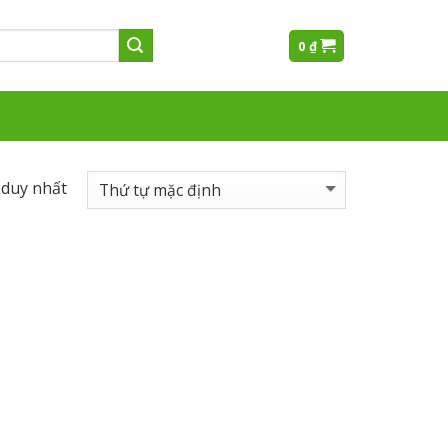
0
₫
 duy nhất