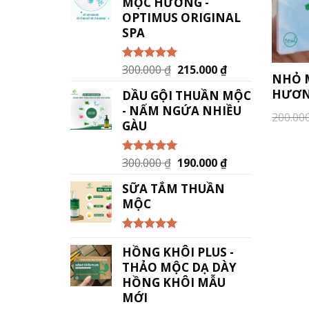
MỘC HƯƠNG -
OPTIMUS ORIGINAL
SPA
300.000
₫
215.000
₫
Được xếp
NHỎ 
hạng
5.00
5
sao
HƯƠN
DẦU GỘI THUẦN MỘC
- NẤM NGỨA NHIỀU
200.00
GÀU
300.000
₫
190.000
₫
Được xếp
hạng
5.00
5
sao
SỮA TẮM THUẦN
MỘC
Được xếp
HỒNG KHÔI PLUS -
hạng
5.00
5
sao
THẢO MỘC DẠ DÀY
HỒNG KHÔI MẪU
MỚI