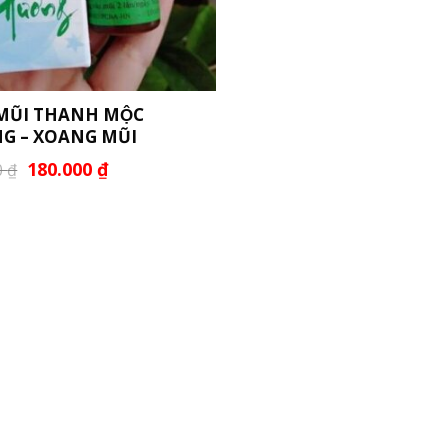
MŨI THANH MỘC
G – XOANG MŨI
180.000
₫
0
₫