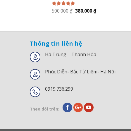
500.000
₫
380.000
₫
Được xếp
hạng
5.00
5
sao
Thông tin liên hệ
Hà Trung – Thanh Hóa
Phúc Diễn- Bắc Từ Liêm- Hà Nội
0919.736.299
Theo dõi trên: