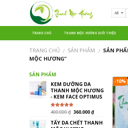
Skip
to
content
TRANG CHỦ
THANH MỘC HƯƠNG GIỚI THIỆU
TRANG CHỦ
SẢN PHẨM
SẢN PHẨ
/
/
MỘC HƯƠNG”
SẢN PHẨM
-10%
KEM DƯỠNG DA
THANH MỘC HƯƠNG
- KEM FACE OPTIMUS
400.000
₫
360.000
₫
Được xếp
hạng
5.00
5
sao
TẨY DA CHẾT THANH