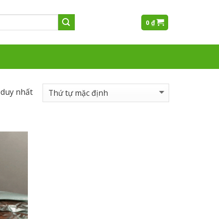
0
₫
 duy nhất