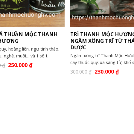
LÁ THUẦN MỘC THANH
TRĨ THANH MỘC HƯƠNG
HƯƠNG
NGÂM XÔNG TRĨ TỪ TH
DƯỢC
uy, hoàng liên, ngư tinh thảo,
Ngâm xông trĩ Thanh Mộc Hươ
ụ, nghệ, muối… và 1 số t
cây thuốc quý: xà sàng tử, khổ 
250.000
₫
0
₫
230.000
₫
300.000
₫