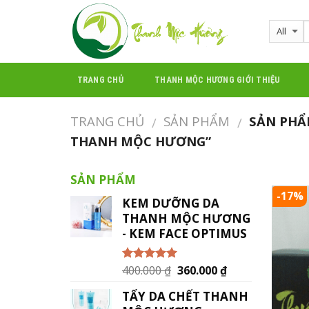
Skip
to
content
TRANG CHỦ
THANH MỘC HƯƠNG GIỚI THIỆU
TRANG CHỦ
SẢN PHẨM
SẢN PHẨ
/
/
THANH MỘC HƯƠNG”
SẢN PHẨM
-17%
KEM DƯỠNG DA
THANH MỘC HƯƠNG
- KEM FACE OPTIMUS
400.000
₫
360.000
₫
Được xếp
hạng
5.00
5
sao
TẨY DA CHẾT THANH