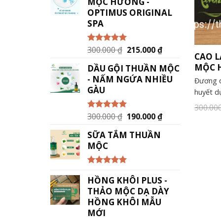
MỘC HƯƠNG -
OPTIMUS ORIGINAL
SPA
300.000
₫
215.000
₫
Được xếp
CAO 
hạng
5.00
5
sao
MỘC 
DẦU GỘI THUẦN MỘC
- NẤM NGỨA NHIỀU
Đương q
GÀU
huyết d
300.00
300.000
₫
190.000
₫
Được xếp
hạng
5.00
5
sao
SỮA TẮM THUẦN
MỘC
Được xếp
HỒNG KHÔI PLUS -
hạng
5.00
5
sao
THẢO MỘC DẠ DÀY
HỒNG KHÔI MẪU
MỚI