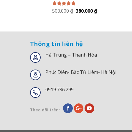
500.000
₫
380.000
₫
Được xếp
hạng
5.00
5
sao
Thông tin liên hệ
Hà Trung – Thanh Hóa
Phúc Diễn- Bắc Từ Liêm- Hà Nội
0919.736.299
Theo dõi trên: