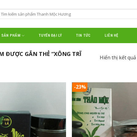
SẢN PHẨM
TUYỂN ĐẠI LÝ
TIN TỨC
LIÊN HỆ
M ĐƯỢC GẮN THẺ “XÔNG TRĨ
Hiển thị kết quả
-23%