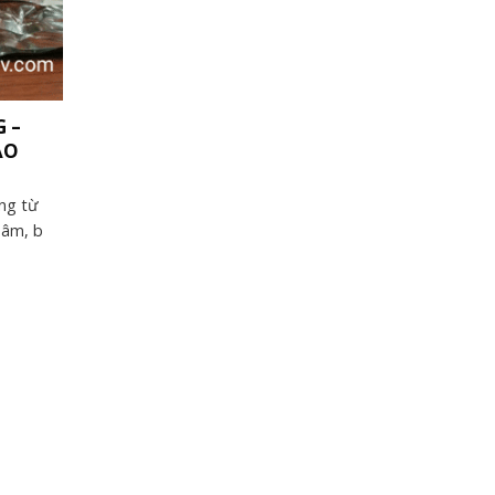
 –
ẢO
ng từ
sâm, b