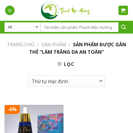
Skip
to
content
TRANG CHỦ
SẢN PHẨM
SẢN PHẨM ĐƯỢC GẮN
/
/
THẺ “LÀM TRẮNG DA AN TOÀN”
LỌC
-6%