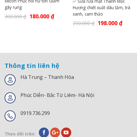
silicon Phục hồi hư tổn Giảm
✅ Sữa rửa mặt Thanh Mộc
gãy rụng
Hương chiết xuất dâu tằm, trà
xanh, cam thảo
180.000
₫
300.000
₫
198.000
₫
250.000
₫
Thông tin liên hệ
Hà Trung – Thanh Hóa
Phúc Diễn- Bắc Từ Liêm- Hà Nội
0919.736.299
Theo dõi trên: