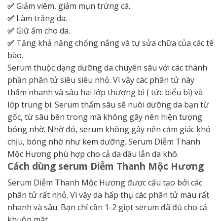
✅
Giảm viêm, giảm mụn trứng cá.
✅
Làm trắng da.
✅
Giữ ẩm cho da.
✅
Tăng khả năng chống nắng và tự sửa chữa của các tế
bào.
Serum thuộc dạng dưỡng da chuyên sâu với các thành
phần phân tử siêu siêu nhỏ. Vì vậy các phân tử này
thấm nhanh và sâu hai lớp thượng bì ( tức biểu bì) và
lớp trung bì. Serum thấm sâu sẽ nuôi dưỡng da bạn từ
gốc, từ sâu bên trong mà không gây nên hiện tượng
bóng nhờ. Nhờ đó, serum không gây nên cảm giác khó
chịu, bóng nhờ như kem dưỡng. Serum Diễm Thanh
Mộc Hương phù hợp cho cả da dầu lẫn da khô.
Cách dùng serum Diễm Thanh Mộc Hương
Serum Diễm Thanh Mộc Hương được cấu tạo bởi các
phân tử rất nhỏ. Vì vậy da hấp thụ các phân tử màu rất
nhanh và sâu. Bạn chỉ cần 1-2 giọt serum đã đủ cho cả
khuôn mặt.