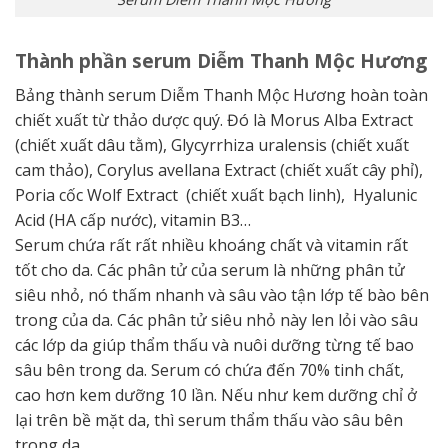
Thành phần serum Diễm Thanh Mộc Hương
Bảng thành serum Diễm Thanh Mộc Hương hoàn toàn
chiết xuất từ thảo dược quý. Đó là Morus Alba Extract
(chiết xuất dâu tằm), Glycyrrhiza uralensis (chiết xuất
cam thảo), Corylus avellana Extract (chiết xuất cây phỉ),
Poria cốc Wolf Extract (chiết xuất bạch linh), Hyalunic
Acid (HA cấp nước), vitamin B3…
Serum chứa rất rất nhiều khoáng chất và vitamin rất
tốt cho da. Các phân tử của serum là những phân tử
siêu nhỏ, nó thấm nhanh và sâu vào tận lớp tế bào bên
trong của da. Các phân tử siêu nhỏ này len lỏi vào sâu
các lớp da giúp thẩm thấu và nuôi dưỡng từng tế bao
sâu bên trong da. Serum có chứa đến 70% tinh chất,
cao hơn kem dưỡng 10 lần. Nếu như kem dưỡng chỉ ở
lại trên bề mặt da, thì serum thẩm thấu vào sâu bên
trong da.