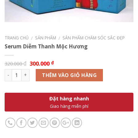
TRANG CHỦ
SẢN PHẨM
SẢN PHẨM CHĂM SÓC SẮC ĐẸP
/
/
Serum Diễm Thanh Mộc Hương
300.000
₫
₫
320.000
Số lượng
THÊM VÀO GIỎ HÀNG
Đặt hàng nhanh
Giao hàng miễn phí