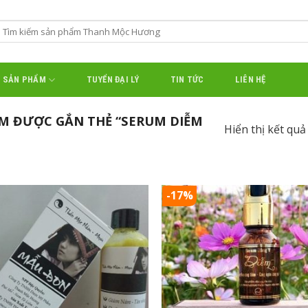
SẢN PHẨM
TUYỂN ĐẠI LÝ
TIN TỨC
LIÊN HỆ
M ĐƯỢC GẮN THẺ “SERUM DIỄM
Hiển thị kết quả
-17%