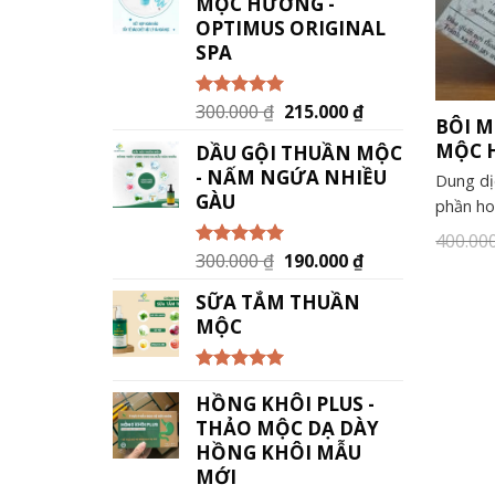
MỘC HƯƠNG -
OPTIMUS ORIGINAL
SPA
300.000
₫
215.000
₫
Được xếp
BÔI 
hạng
5.00
5
sao
MỘC 
DẦU GỘI THUẦN MỘC
- NẤM NGỨA NHIỀU
Dung dị
GÀU
phần ho
400.00
300.000
₫
190.000
₫
Được xếp
hạng
5.00
5
sao
SỮA TẮM THUẦN
MỘC
Được xếp
HỒNG KHÔI PLUS -
hạng
5.00
5
sao
THẢO MỘC DẠ DÀY
HỒNG KHÔI MẪU
MỚI