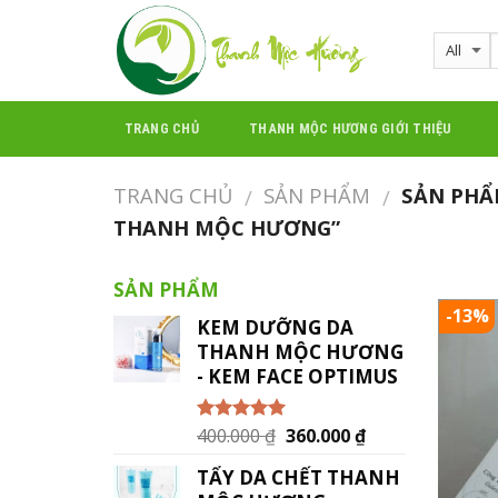
Skip
to
content
TRANG CHỦ
THANH MỘC HƯƠNG GIỚI THIỆU
TRANG CHỦ
SẢN PHẨM
SẢN PHẨ
/
/
THANH MỘC HƯƠNG”
SẢN PHẨM
-13%
KEM DƯỠNG DA
THANH MỘC HƯƠNG
- KEM FACE OPTIMUS
400.000
₫
360.000
₫
Được xếp
hạng
5.00
5
sao
TẨY DA CHẾT THANH