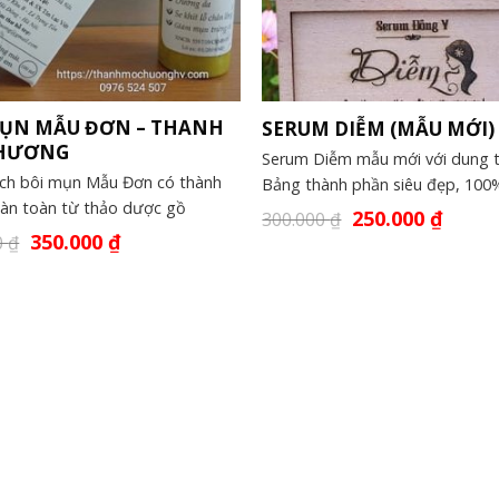
MỤN MẪU ĐƠN – THANH
SERUM DIỄM (MẪU MỚI)
HƯƠNG
Serum Diễm mẫu mới với dung t
ch bôi mụn Mẫu Đơn có thành
Bảng thành phần siêu đẹp, 100
àn toàn từ thảo dược gồ
250.000
₫
300.000
₫
350.000
₫
0
₫