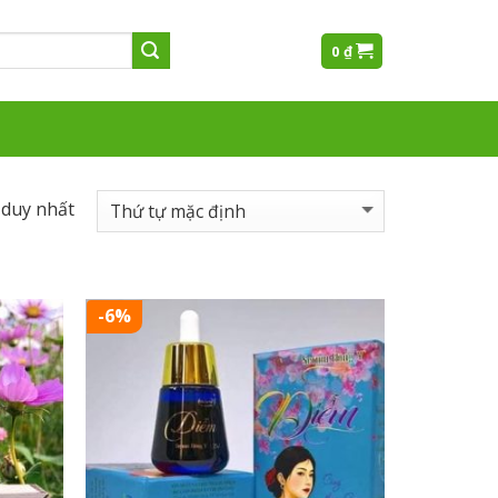
0
₫
 duy nhất
-6%