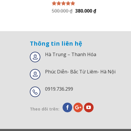
500.000
₫
380.000
₫
Được xếp
hạng
5.00
5
sao
Thông tin liên hệ
Hà Trung – Thanh Hóa
Phúc Diễn- Bắc Từ Liêm- Hà Nội
0919.736.299
Theo dõi trên: