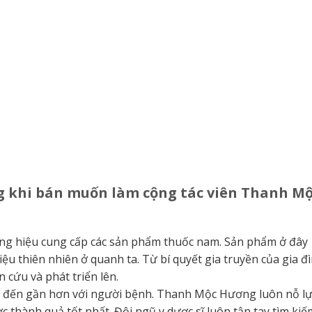
g khi bán muốn làm cộng tác viên Thanh M
ng hiệu cung cấp các sản phẩm thuốc nam. Sản phẩm ở đây
ệu thiên nhiên ở quanh ta. Từ bí quyết gia truyền của gia đ
 cứu và phát triển lên.
c đến gần hơn với người bệnh. Thanh Mộc Hương luôn nỗ lự
thành quả tốt nhất. Đội ngũ y dược sĩ luôn tận tay tìm kiế