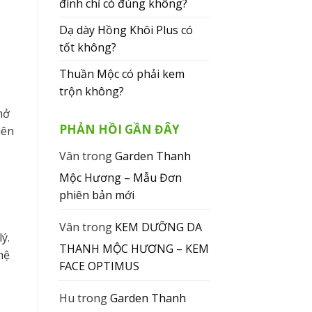
đình chỉ có đúng không?
Dạ dày Hồng Khôi Plus có
tốt không?
Thuần Mộc có phải kem
trộn không?
mở
PHẢN HỒI GẦN ĐÂY
iên
Vân
trong
Garden Thanh
Mộc Hương – Mẫu Đơn
phiên bản mới
Vân
trong
KEM DƯỠNG DA
ý.
THANH MỘC HƯƠNG – KEM
hệ
FACE OPTIMUS
Hu
trong
Garden Thanh