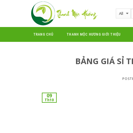
Skip
to
content
TRANG CHỦ
THANH MỘC HƯƠNG GIỚI THIỆU
BẢNG GIÁ SỈ 
POST
09
Th10