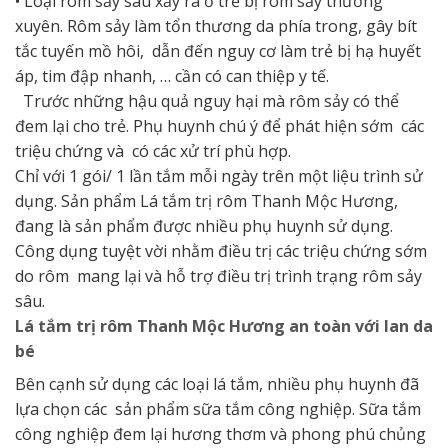
• Loại rôm sảy sâu xảy ra ở trẻ bị rôm sảy thường
xuyên. Rôm sảy làm tổn thương da phía trong, gây bít
tắc tuyến mồ hôi, dẫn đến nguy cơ làm trẻ bị hạ huyết
áp, tim đập nhanh, … cần có can thiệp y tế.
Trước những hậu quả nguy hại mà rôm sảy có thể
đem lại cho trẻ. Phụ huynh chú ý để phát hiện sớm các
triệu chứng và có các xử trí phù hợp.
Chỉ với 1 gói/ 1 lần tắm mỗi ngày trên một liệu trình sử
dụng. Sản phẩm Lá tắm trị rôm Thanh Mộc Hương,
đang là sản phẩm được nhiều phụ huynh sử dụng.
Công dụng tuyệt vời nhằm điều trị các triệu chứng sớm
do rôm mang lại và hỗ trợ điều trị trình trạng rôm sảy
sâu.
Lá tắm trị rôm Thanh Mộc Hương an toàn với lan da
bé
Bên cạnh sử dụng các loại lá tắm, nhiều phụ huynh đã
lựa chọn các sản phẩm sữa tắm công nghiệp. Sữa tắm
công nghiệp đem lại hương thơm và phong phú chủng