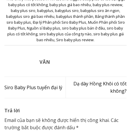
baby plus có tốt không
,
baby plus giá bao nhiêu
,
baby plus review
,
baby plus siro
,
babyplus
,
babyplus siro
,
babyplus siro ăn ngon
,
babyplus siro giá bao nhiêu
,
babyplus thành phần
,
Bảng thành phần
siro baby plus
,
Đại lý Phân phối Siro Baby Plus
,
Muốn Phân phối Siro
Baby Plus
,
Nguồn sỉ Baby plus
,
siro baby plus bán ở đâu
,
siro baby
plus có tốt không
,
siro baby plus của công ty nào
,
siro baby plus giá
bao nhiêu
,
Siro baby plus review
.
VÂN
Dạ dày Hồng Khôi có tốt
Siro Baby Plus tuyển đại lý
không?
Trả lời
Email của bạn sẽ không được hiển thị công khai.
Các
trường bắt buộc được đánh dấu
*