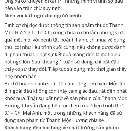
Ông xã có khuyên đi cắt trĩ, nhưng mình vì tính sợ đau
nên vẫn trần chừ suy nghĩ.
Niền vui bất ngờ cho người bênh
Tình cờ chị đọc được thông tin sản phẩm thuốc Thanh
Mộc Hương trị trĩ. Chị cũng chưa có tin lắm nhưng vì đã
quá mệt mỏi với bệnh tật hoành hành, chị mua về dùng
thử, coi như liệu trình cuối cùng, nếu không được đành
đi phẫu thuật. Thật sự kết quả mang đến là một điều
bất ngờ lớn. Sau khoảng 1 tuần sử dụng, chị bắt đầu
thấy có sự thay đổi. Tiếp tục sử dụng một thời gian thấy
nhẹ nhõm hẳn.
Búi trĩ hoành hành suốt 12 năm cũng tiêu biến. Mỗi lần
đi ngoài đều không còn thấy cảm giác đau, rát đến phát
khóc nữa. Thật sự bất ngờ về sản phẩm của Thanh Mộc
Hương. Chị vẫn đang tiếp tục điều trị với liệu trình thứ
3.” – Chị Mai Anh, một trong những khách hàng đã sử
dụng sản phẩm từ Thanh Mộc Hương chia sẻ.
Khách hàng đều hài lòng về chất lượng sản phẩm