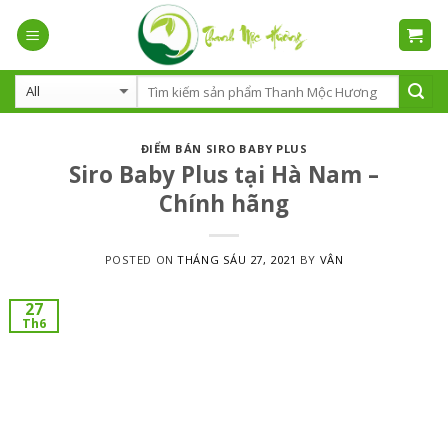
Skip
to
content
ĐIỂM BÁN SIRO BABY PLUS
Siro Baby Plus tại Hà Nam –
Chính hãng
POSTED ON
THÁNG SÁU 27, 2021
BY
VÂN
27
Th6