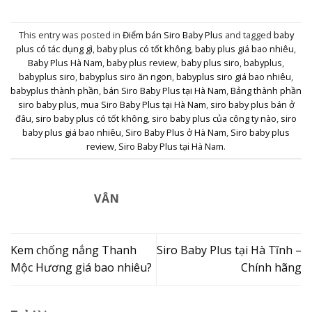
This entry was posted in
Điểm bán Siro Baby Plus
and tagged
baby
plus có tác dụng gì
,
baby plus có tốt không
,
baby plus giá bao nhiêu
,
Baby Plus Hà Nam
,
baby plus review
,
baby plus siro
,
babyplus
,
babyplus siro
,
babyplus siro ăn ngon
,
babyplus siro giá bao nhiêu
,
babyplus thành phần
,
bán Siro Baby Plus tại Hà Nam
,
Bảng thành phần
siro baby plus
,
mua Siro Baby Plus tại Hà Nam
,
siro baby plus bán ở
đâu
,
siro baby plus có tốt không
,
siro baby plus của công ty nào
,
siro
baby plus giá bao nhiêu
,
Siro Baby Plus ở Hà Nam
,
Siro baby plus
review
,
Siro Baby Plus tại Hà Nam
.
VÂN
Kem chống nắng Thanh
Siro Baby Plus tại Hà Tĩnh –
Mộc Hương giá bao nhiêu?
Chính hãng