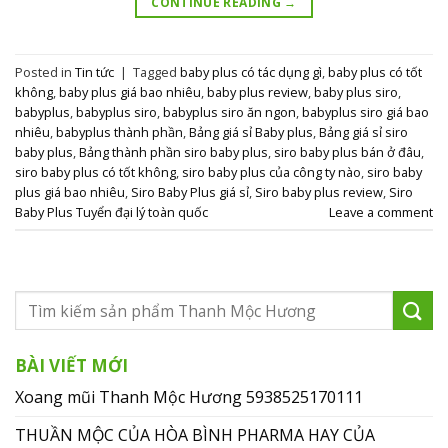
CONTINUE READING
→
Posted in
Tin tức
|
Tagged
baby plus có tác dụng gì
,
baby plus có tốt
không
,
baby plus giá bao nhiêu
,
baby plus review
,
baby plus siro
,
babyplus
,
babyplus siro
,
babyplus siro ăn ngon
,
babyplus siro giá bao
nhiêu
,
babyplus thành phần
,
Bảng giá sỉ Baby plus
,
Bảng giá sỉ siro
baby plus
,
Bảng thành phần siro baby plus
,
siro baby plus bán ở đâu
,
siro baby plus có tốt không
,
siro baby plus của công ty nào
,
siro baby
plus giá bao nhiêu
,
Siro Baby Plus giá sỉ
,
Siro baby plus review
,
Siro
Baby Plus Tuyển đại lý toàn quốc
Leave a comment
BÀI VIẾT MỚI
Xoang mũi Thanh Mộc Hương 5938525170111
THUẦN MỘC CỦA HÒA BÌNH PHARMA HAY CỦA