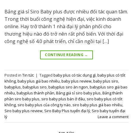
Bảng giá sỉ Siro Baby plus được nhiều đối tác quan tâm.
Trong thời buổi công nghệ hiện đại, việc kinh doanh
online. Hay trở thành 1 nhà đại lý phân phối cho
thương hiệu nào đó trở nên rất phổ biến. Với thời đại
công nghệ số 4.0 phát triển, chỉ cần ngồi tại […]
CONTINUE READING
→
Posted in
Tin tức
|
Tagged
baby plus có tác dụng gì
,
baby plus có tốt
không
,
baby plus giá bao nhiêu
,
baby plus review
,
baby plus siro
,
babyplus
,
babyplus siro
,
babyplus siro ăn ngon
,
babyplus siro giá bao
nhiêu
,
babyplus thành phần
,
Bảng giá sỉ siro baby plus
,
Bảng thành
phần siro baby plus
,
siro baby plus bán ở đâu
,
siro baby plus có tốt
không
,
siro baby plus của công ty nào
,
siro baby plus giá bao nhiêu
,
Siro baby plus review
,
Siro Baby Plus tuyển đại lý
,
Siro baby tuyển đại
lý
Leave a comment