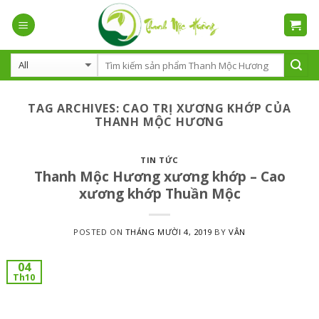
Skip
to
content
TAG ARCHIVES:
CAO TRỊ XƯƠNG KHỚP CỦA
THANH MỘC HƯƠNG
TIN TỨC
Thanh Mộc Hương xương khớp – Cao
xương khớp Thuần Mộc
POSTED ON
THÁNG MƯỜI 4, 2019
BY
VÂN
04
Th10