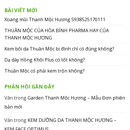
BÀI VIẾT MỚI
Xoang mũi Thanh Mộc Hương 5938525170111
THUẦN MỘC CỦA HÒA BÌNH PHARMA HAY CỦA
THANH MỘC HƯƠNG
Kem bôi da Thuần Mộc bị đình chỉ có đúng không?
Dạ dày Hồng Khôi Plus có tốt không?
Thuần Mộc có phải kem trộn không?
PHẢN HỒI GẦN ĐÂY
Vân
trong
Garden Thanh Mộc Hương – Mẫu Đơn phiên
bản mới
Vân
trong
KEM DƯỠNG DA THANH MỘC HƯƠNG –
KEM FACE OPTIMUS