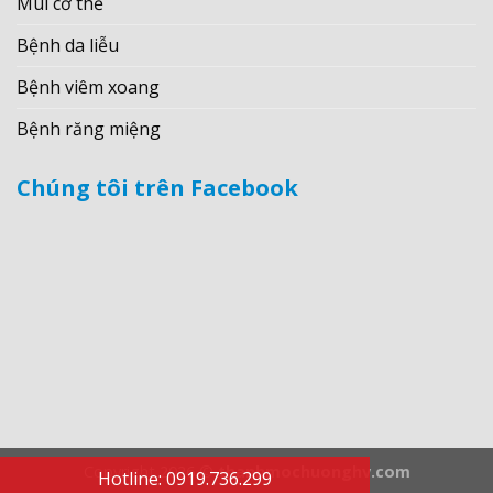
Mùi cơ thể
Bệnh da liễu
Bệnh viêm xoang
Bệnh răng miệng
Chúng tôi trên Facebook
Copyright 2026 ©
thanhmochuonghv.com
Hotline: 0919.736.299