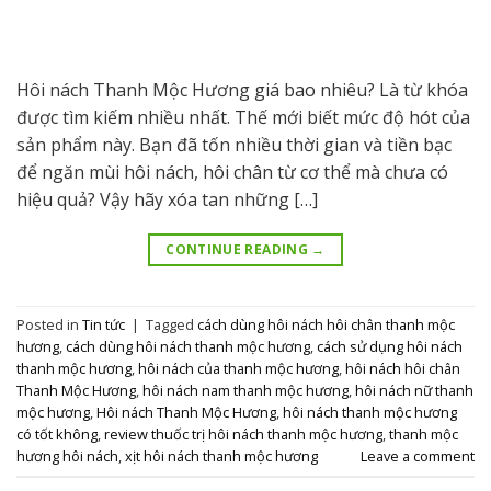
Hôi nách Thanh Mộc Hương giá bao nhiêu? Là từ khóa
được tìm kiếm nhiều nhất. Thế mới biết mức độ hót của
sản phẩm này. Bạn đã tốn nhiều thời gian và tiền bạc
để ngăn mùi hôi nách, hôi chân từ cơ thể mà chưa có
hiệu quả? Vậy hãy xóa tan những […]
CONTINUE READING
→
Posted in
Tin tức
|
Tagged
cách dùng hôi nách hôi chân thanh mộc
hương
,
cách dùng hôi nách thanh mộc hương
,
cách sử dụng hôi nách
thanh mộc hương
,
hôi nách của thanh mộc hương
,
hôi nách hôi chân
Thanh Mộc Hương
,
hôi nách nam thanh mộc hương
,
hôi nách nữ thanh
mộc hương
,
Hôi nách Thanh Mộc Hương
,
hôi nách thanh mộc hương
có tốt không
,
review thuốc trị hôi nách thanh mộc hương
,
thanh mộc
hương hôi nách
,
xịt hôi nách thanh mộc hương
Leave a comment