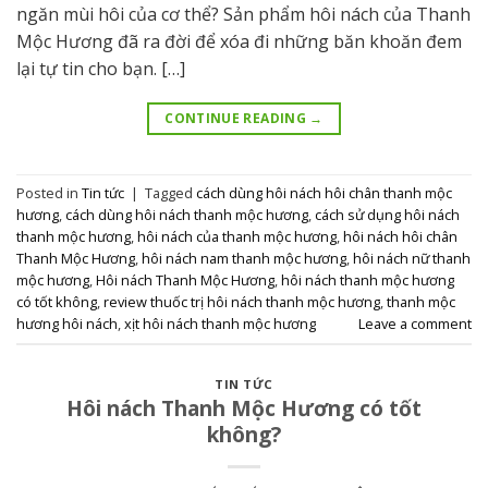
ngăn mùi hôi của cơ thể? Sản phẩm hôi nách của Thanh
Mộc Hương đã ra đời để xóa đi những băn khoăn đem
lại tự tin cho bạn. […]
CONTINUE READING
→
Posted in
Tin tức
|
Tagged
cách dùng hôi nách hôi chân thanh mộc
hương
,
cách dùng hôi nách thanh mộc hương
,
cách sử dụng hôi nách
thanh mộc hương
,
hôi nách của thanh mộc hương
,
hôi nách hôi chân
Thanh Mộc Hương
,
hôi nách nam thanh mộc hương
,
hôi nách nữ thanh
mộc hương
,
Hôi nách Thanh Mộc Hương
,
hôi nách thanh mộc hương
có tốt không
,
review thuốc trị hôi nách thanh mộc hương
,
thanh mộc
hương hôi nách
,
xịt hôi nách thanh mộc hương
Leave a comment
TIN TỨC
Hôi nách Thanh Mộc Hương có tốt
không?