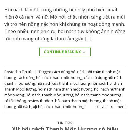
Hôi nách là một trong những bệnh lý phổ biến, xuất
hiện ở cả nam và nữ. Mồ hôi, chất nhờn càng tiết ra mùi
và trở nên nồng nặc hơn khi chúng ta hoạt động mạnh.
Theo nhiều nghiên cứu, hôi nách tuy không ảnh hưởng
tới tính mạng nhưng lại tạo cảm giác […]
CONTINUE READING
→
Posted in
Tin tức
|
Tagged
cách dùng hôi nách hôi chân thanh mộc
hương
,
cách dùng hôi nách thanh mộc hương
,
cách sử dụng hôi nách
thanh mộc hương
,
hôi nách của thanh mộc hương
,
hôi nách hôi chân
Thanh Mộc Hương
,
hôi nách nam thanh mộc hương
,
hôi nách nữ thanh
mộc hương
,
Hôi nách Thanh Mộc Hương
,
hôi nách thanh mộc hương
có tốt không
,
review thuốc trị hôi nách thanh mộc hương
,
thanh mộc
hương hôi nách
,
xịt hôi nách thanh mộc hương
Leave a comment
TIN TỨC
Xịt hôi nách Thanh Mộc Hương có hiệu