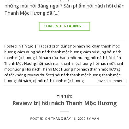
những mùi hôi đáng ngại ? Sản phẩm hôi nách hôi chân
Thanh Mộc Hương đã […]
CONTINUE READING
→
Posted in
Tin tức
|
Tagged
cách dùng hôi nách hôi chân thanh mộc
hương
,
cách dùng hôi nách thanh mộc hương
,
cách sử dụng hôi nách
thanh mộc hương
,
hôi nách của thanh mộc hương
,
hôi nách hôi chân
Thanh Mộc Hương
,
hôi nách nam thanh mộc hương
,
hôi nách nữ thanh
mộc hương
,
Hôi nách Thanh Mộc Hương
,
hôi nách thanh mộc hương
có tốt không
,
review thuốc trị hôi nách thanh mộc hương
,
thanh mộc
hương hôi nách
,
xịt hôi nách thanh mộc hương
Leave a comment
TIN TỨC
Review trị hôi nách Thanh Mộc Hương
POSTED ON
THÁNG BẢY 16, 2020
BY
VÂN