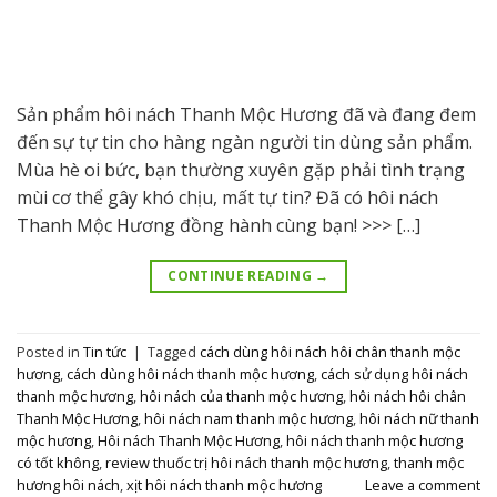
Sản phẩm hôi nách Thanh Mộc Hương đã và đang đem
đến sự tự tin cho hàng ngàn người tin dùng sản phẩm.
Mùa hè oi bức, bạn thường xuyên gặp phải tình trạng
mùi cơ thể gây khó chịu, mất tự tin? Đã có hôi nách
Thanh Mộc Hương đồng hành cùng bạn! >>> […]
CONTINUE READING
→
Posted in
Tin tức
|
Tagged
cách dùng hôi nách hôi chân thanh mộc
hương
,
cách dùng hôi nách thanh mộc hương
,
cách sử dụng hôi nách
thanh mộc hương
,
hôi nách của thanh mộc hương
,
hôi nách hôi chân
Thanh Mộc Hương
,
hôi nách nam thanh mộc hương
,
hôi nách nữ thanh
mộc hương
,
Hôi nách Thanh Mộc Hương
,
hôi nách thanh mộc hương
có tốt không
,
review thuốc trị hôi nách thanh mộc hương
,
thanh mộc
hương hôi nách
,
xịt hôi nách thanh mộc hương
Leave a comment