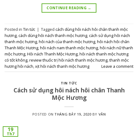
CONTINUE READING
→
Posted in
Tin tức
|
Tagged
cách dùng hôi nách hôi chân thanh mộc
hương
,
cách dùng hôi nách thanh mộc hương
,
cách sử dụng hôi nách
thanh mộc hương
,
hôi nách của thanh mộc hương
,
hôi nách hôi chân
Thanh Mộc Hương
,
hôi nách nam thanh mộc hương
,
hôi nách nữ thanh
mộc hương
,
Hôi nách Thanh Mộc Hương
,
hôi nách thanh mộc hương
có tốt không
,
review thuốc trị hôi nách thanh mộc hương
,
thanh mộc
hương hôi nách
,
xịt hôi nách thanh mộc hương
Leave a comment
TIN TỨC
Cách sử dụng hôi nách hôi chân Thanh
Mộc Hương
POSTED ON
THÁNG BẢY 19, 2020
BY
VÂN
19
Th7