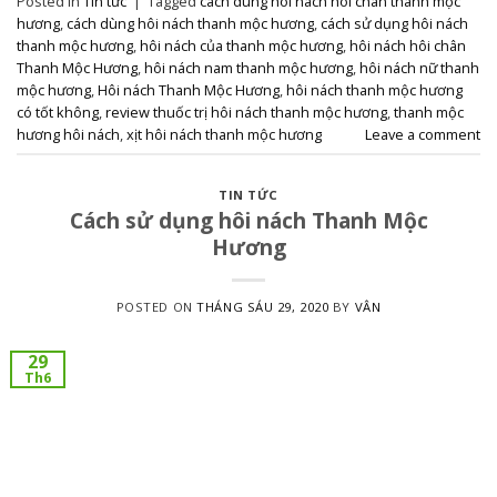
Posted in
Tin tức
|
Tagged
cách dùng hôi nách hôi chân thanh mộc
hương
,
cách dùng hôi nách thanh mộc hương
,
cách sử dụng hôi nách
thanh mộc hương
,
hôi nách của thanh mộc hương
,
hôi nách hôi chân
Thanh Mộc Hương
,
hôi nách nam thanh mộc hương
,
hôi nách nữ thanh
mộc hương
,
Hôi nách Thanh Mộc Hương
,
hôi nách thanh mộc hương
có tốt không
,
review thuốc trị hôi nách thanh mộc hương
,
thanh mộc
hương hôi nách
,
xịt hôi nách thanh mộc hương
Leave a comment
TIN TỨC
Cách sử dụng hôi nách Thanh Mộc
Hương
POSTED ON
THÁNG SÁU 29, 2020
BY
VÂN
29
Th6