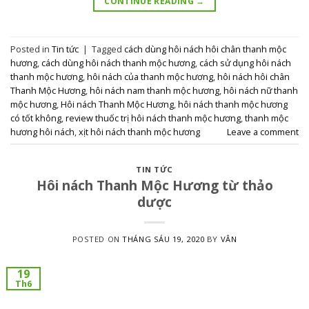
CONTINUE READING
→
Posted in
Tin tức
|
Tagged
cách dùng hôi nách hôi chân thanh mộc
hương
,
cách dùng hôi nách thanh mộc hương
,
cách sử dụng hôi nách
thanh mộc hương
,
hôi nách của thanh mộc hương
,
hôi nách hôi chân
Thanh Mộc Hương
,
hôi nách nam thanh mộc hương
,
hôi nách nữ thanh
mộc hương
,
Hôi nách Thanh Mộc Hương
,
hôi nách thanh mộc hương
có tốt không
,
review thuốc trị hôi nách thanh mộc hương
,
thanh mộc
hương hôi nách
,
xịt hôi nách thanh mộc hương
Leave a comment
TIN TỨC
Hôi nách Thanh Mộc Hương từ thảo
dược
POSTED ON
THÁNG SÁU 19, 2020
BY
VÂN
19
Th6