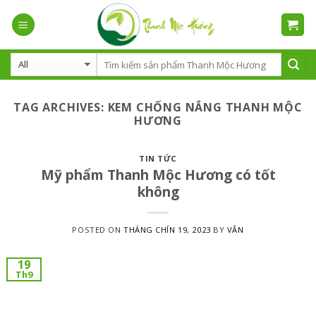
Skip
to
content
TAG ARCHIVES:
KEM CHỐNG NẮNG THANH MỘC
HƯƠNG
TIN TỨC
Mỹ phẩm Thanh Mộc Hương có tốt
không
POSTED ON
THÁNG CHÍN 19, 2023
BY
VÂN
19
Th9