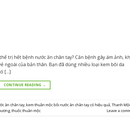
hể trị hết bệnh nước ăn chân tay? Căn bệnh gây ám ảnh, k
 vẻ ngoài của bản thân. Bạn đã dùng nhiều loại kem bôi da
có […]
CONTINUE READING
→
c ăn chân tay
,
kem thuần mộc bôi nước ăn chân tay có hiệu quả
,
Thanh Mộ
hương
,
thuốc thuần mộc
Leave a com