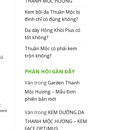
THANH MỘC HƯƠNG
Kem bôi da Thuần Mộc bị
đình chỉ có đúng không?
Dạ dày Hồng Khôi Plus có
tốt không?
Thuần Mộc có phải kem
trộn không?
hó
PHẢN HỒI GẦN ĐÂY
Vân
trong
Garden Thanh
Mộc Hương – Mẫu Đơn
phiên bản mới
c
ment
Vân
trong
KEM DƯỠNG DA
THANH MỘC HƯƠNG – KEM
FACE OPTIMUS