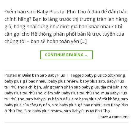
Điểm bán siro Baby Plus tại Phú Thọ ở đâu để đảm bảo
chính hãng? Bạn lo lắng trước thị trường tràn lan hàng
giả, hàng nhái cũng như mức giá bán khác nhau? Chỉ
cần gọi cho Hệ thống phân phối bán lẻ trực tuyến của
chúng tôi – bạn sẽ hoàn toàn yên […]
CONTINUE READING
→
Posted in
Điểm bán Siro Baby Plus
|
Tagged
baby plus có tốt không
,
baby plus giá bao nhiêu
,
baby plus review
,
baby plus siro
,
Baby Plus
tại Phú Thọịa chỉ bán
,
Bảng thành phần siro baby plus
,
địa chỉ bán siro
Baby Plus tại Phú Thọ
,
điểm bán Baby Plus tại Phú Thọ
,
mua Baby Plus
tại Phú Thọ
,
siro baby plus bán ở đâu
,
siro baby plus có tốt không
,
siro
baby plus của công ty nào
,
siro baby plus giá bao nhiêu
,
siro Baby Plus
ở Phú Thọ
,
Siro baby plus review
,
siro Baby Plus tại Phú Thọ
Leave a comment