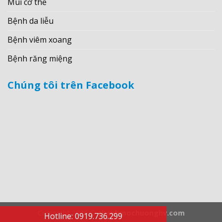
Mùi cơ thể
Bệnh da liễu
Bệnh viêm xoang
Bệnh răng miệng
Chúng tôi trên Facebook
Copyright 2026 ©
thanhmochuonghv.com
Hotline: 0919.736.299