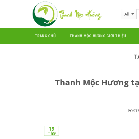
Skip
to
content
TRANG CHỦ
THANH MỘC HƯƠNG GIỚI THIỆU
T
Thanh Mộc Hương tại
POST
19
Th9