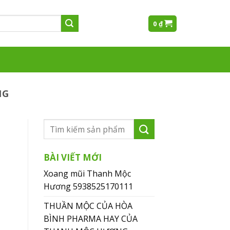
0
₫
NG
BÀI VIẾT MỚI
Xoang mũi Thanh Mộc
Hương 5938525170111
THUẦN MỘC CỦA HÒA
BÌNH PHARMA HAY CỦA