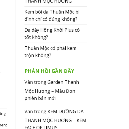
THANH MỘC HƯƠNG
Kem bôi da Thuần Mộc bị
đình chỉ có đúng không?
Dạ dày Hồng Khôi Plus có
tốt không?
Thuần Mộc có phải kem
trộn không?
PHẢN HỒI GẦN ĐÂY
ở
Vân
trong
Garden Thanh
Mộc Hương – Mẫu Đơn
phiên bản mới
Vân
trong
KEM DƯỠNG DA
ông
THANH MỘC HƯƠNG – KEM
ment
FACE OPTIMUS