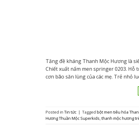
Tăng đề kháng Thanh Mộc Hương là siê
Chiết xuất nấm men springer 0203. Hỗ t
cơn bão săn lùng của các mẹ. Trẻ nhỏ lu
Posted in
Tin tức
|
Tagged
bột men tiêu hóa Tha
Hương Thuần Mộc Superkids
,
thanh mộc hương tr