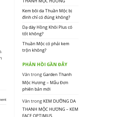
THANH MỘC HƯƠNG
Kem bôi da Thuần Mộc bị
đình chỉ có đúng không?
Dạ dày Hồng Khôi Plus có
tốt không?
Thuần Mộc có phải kem
trộn không?
.
n
PHẢN HỒI GẦN ĐÂY
Vân
trong
Garden Thanh
Mộc Hương – Mẫu Đơn
phiên bản mới
ment
Vân
trong
KEM DƯỠNG DA
THANH MỘC HƯƠNG – KEM
FACE OPTIMUS