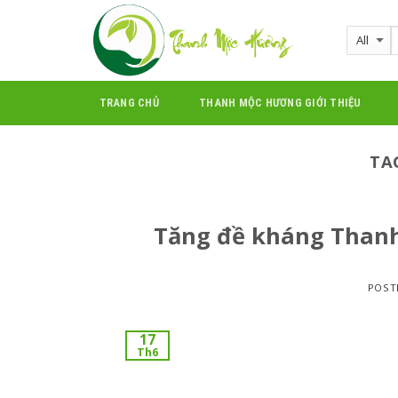
Skip
to
content
TRANG CHỦ
THANH MỘC HƯƠNG GIỚI THIỆU
TA
Tăng đề kháng Than
POST
17
Th6