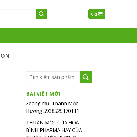
0
₫
GON
BÀI VIẾT MỚI
Xoang mũi Thanh Mộc
Hương 5938525170111
THUẦN MỘC CỦA HÒA
BÌNH PHARMA HAY CỦA