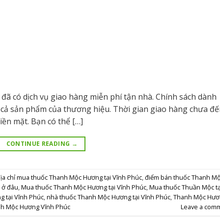
ã có dịch vụ giao hàng miễn phí tận nhà. Chính sách dành
ất cả sản phẩm của thương hiệu. Thời gian giao hàng chưa đ
ền mặt. Bạn có thể […]
CONTINUE READING
→
ịa chỉ mua thuốc Thanh Mộc Hương tại Vĩnh Phúc
,
điểm bán thuốc Thanh M
 ở đâu
,
Mua thuốc Thanh Mộc Hương tại Vĩnh Phúc
,
Mua thuốc Thuần Mộc tạ
 tại Vĩnh Phúc
,
nhà thuốc Thanh Mộc Hương tại Vĩnh Phúc
,
Thanh Mộc Hươ
h Mộc Hương Vĩnh Phúc
Leave a com