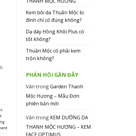
THANH MỘC HƯƠNG
Kem bôi da Thuần Mộc bị
đình chỉ có đúng không?
Dạ dày Hồng Khôi Plus có
tốt không?
Thuần Mộc có phải kem
trộn không?
ến
PHẢN HỒI GẦN ĐÂY
Vân
trong
Garden Thanh
Mộc Hương – Mẫu Đơn
phiên bản mới
ộc
i
Vân
trong
KEM DƯỠNG DA
ng
THANH MỘC HƯƠNG – KEM
ment
FACE OPTIMUS