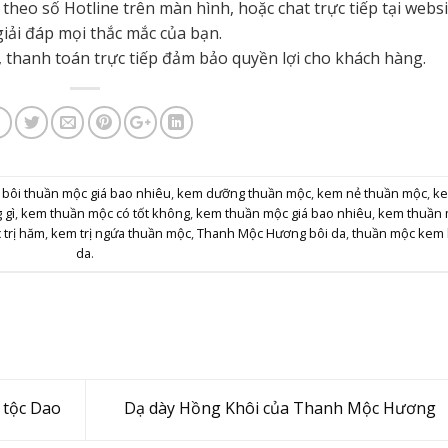
theo số Hotline trên màn hình, hoặc chat trực tiếp tại websi
giải đáp mọi thắc mắc của bạn.
, thanh toán trực tiếp đảm bảo quyền lợi cho khách hàng.
bôi thuần mộc giá bao nhiêu
,
kem dưỡng thuần mộc
,
kem nẻ thuần mộc
,
k
 gì
,
kem thuần mộc có tốt không
,
kem thuần mộc giá bao nhiêu
,
kem thuần
trị hăm
,
kem trị ngứa thuần mộc
,
Thanh Mộc Hương bôi da
,
thuần mộc kem 
da
.
 tộc Dao
Dạ dày Hồng Khôi của Thanh Mộc Hương