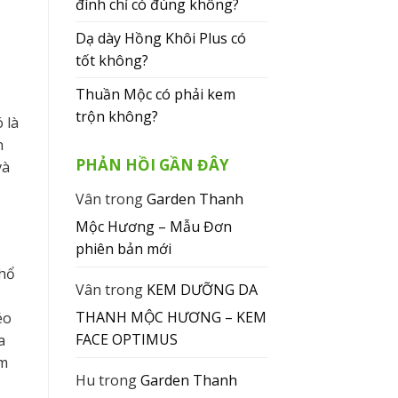
đình chỉ có đúng không?
Dạ dày Hồng Khôi Plus có
tốt không?
Thuần Mộc có phải kem
trộn không?
 là
n
PHẢN HỒI GẦN ĐÂY
và
Vân
trong
Garden Thanh
Mộc Hương – Mẫu Đơn
phiên bản mới
phổ
Vân
trong
KEM DƯỠNG DA
THANH MỘC HƯƠNG – KEM
éo
FACE OPTIMUS
a
ẩm
Hu
trong
Garden Thanh