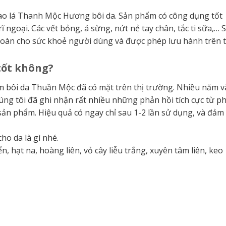
cao lá Thanh Mộc Hương bôi da. Sản phẩm có công dụng tốt
trĩ ngoại. Các vết bỏng, á sừng, nứt nẻ tay chân, tắc ti sữa,… 
oàn cho sức khoẻ người dùng và được phép lưu hành trên t
tốt không?
m bôi da Thuần Mộc đã có mặt trên thị trường. Nhiều năm v
ng tôi đã ghi nhận rất nhiều những phản hồi tích cực từ ph
sản phẩm. Hiệu quả có ngay chỉ sau 1-2 lần sử dụng, và đảm
ho da là gì nhé.
n, hạt na, hoàng liên, vỏ cây liễu trắng, xuyên tâm liên, keo