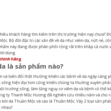
iều khách hàng tìm kiếm trên thị trường hiện nay chưa? Đó
c. Bộ đôi đặc trị các vấn đề về da như: viêm da, nứt nẻ, cô
 phẩm này đang được phân phối rộng rãi trên khắp cả nước 
ười dùng.
chính hãng
a là sản phẩm nào?
 và biến đổi thất thường khiến các bệnh về da ngày càng 
ộc sống hiện đại hơn cũng khiến chúng ta thường xuyên phải
 môi trường sống, làm tăng nguy cơ viêm da và bệnh có thể k
 công ty Thanh Mộc Hương đã nghiên cứu nhiều năm và cho r
em bôi da Thuần Mộc và cao lá Thuần Mộc. Vậy 2 loại sản ph
c nhau?