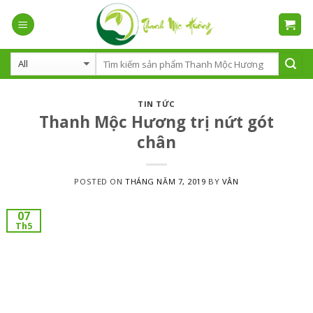
Skip
to
content
TIN TỨC
Thanh Mộc Hương trị nứt gót
chân
POSTED ON
THÁNG NĂM 7, 2019
BY
VÂN
07
Th5