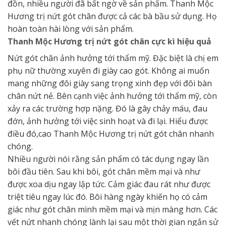
đồn, nhiều người đã bất ngờ về sản phẩm. Thanh Mộc
Hương trị nứt gót chân được cả các bà bầu sử dụng. Họ
hoàn toàn hài lòng với sản phẩm.
Thanh Mộc Hương trị nứt gót chân cực kì hiệu quả
Nứt gót chân ảnh hưởng tới thẩm mỹ. Đặc biệt là chị em
phụ nữ thường xuyên đi giày cao gót. Không ai muốn
mang những đôi giày sang trọng xinh đẹp với đôi bàn
chân nứt nẻ. Bên cạnh việc ảnh hưởng tới thẩm mỹ, còn
xảy ra các trường hợp nặng. Đó là gây chảy máu, đau
đớn, ảnh hưởng tới việc sinh hoạt và đi lại. Hiểu được
điều đó,cao Thanh Mộc Hương trị nứt gót chân nhanh
chóng.
Nhiều người nói rằng sản phẩm có tác dụng ngay lần
bôi đầu tiên. Sau khi bôi, gót chân mềm mại và như
được xoa dịu ngay lập tức. Cảm giác đau rát như được
triệt tiêu ngay lúc đó. Bôi hàng ngày khiến họ có cảm
giác như gót chân mình mềm mại và mịn màng hơn. Các
vết nứt nhanh chóng lành lại sau một thời gian ngắn sử