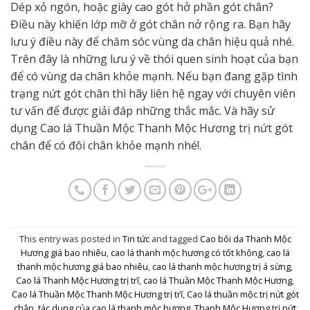
Dép xỏ ngón, hoặc giày cao gót hở phần gót chân?
Điều này khiến lớp mỡ ở gót chân nở rộng ra. Bạn hãy
lưu ý điều này để chăm sóc vùng da chân hiệu quả nhé.
Trên đây là những lưu ý về thói quen sinh hoạt của bạn
để có vùng da chân khỏe mạnh. Nếu bạn đang gặp tình
trạng nứt gót chân thì hãy liên hệ ngay với chuyên viên
tư vấn để được giải đáp những thắc mắc. Và hãy sử
dụng Cao lá Thuần Mộc Thanh Mộc Hương trị nứt gót
chân để có đôi chân khỏe mạnh nhé!.
This entry was posted in
Tin tức
and tagged
Cao bôi da Thanh Mộc
Hương giá bao nhiêu
,
cao lá thanh mộc hương có tốt không
,
cao lá
thanh mộc hương giá bao nhiêu
,
cao lá thanh mộc hương trị á sừng
,
Cao lá Thanh Mộc Hương trị trĩ
,
cao lá Thuần Mộc Thanh Mộc Hương
,
Cao lá Thuần Mộc Thanh Mộc Hương trị trĩ
,
Cao lá thuần mộc trị nứt gót
chân
,
tác dụng của cao lá thanh mộc hương
,
Thanh Mộc Hương trị nứt